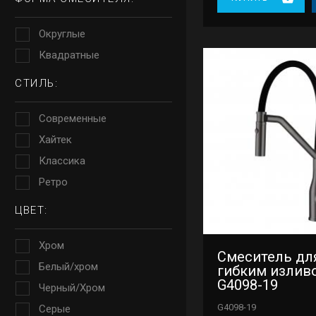
Округлые
Квадратные
СТИЛЬ:
Современные
Хайтек
Классика
Ретро
ЦВЕТ:
Хром
Смеситель для
Белый/хром
гибким излив
G4098-19
Черный/Хром
G4098-19
Серые