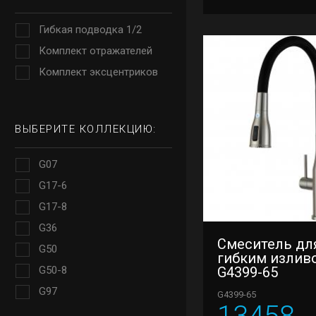
Гибкая подводка 1/2
Комплект отражателей
Комплект эксцентриков
ВЫБЕРИТЕ КОЛЛЕКЦИЮ:
G07
G17-6
G17-8
G36
Смеситель для
G50
гибким излив
G50-8
G4399-65
G97
G4399-65