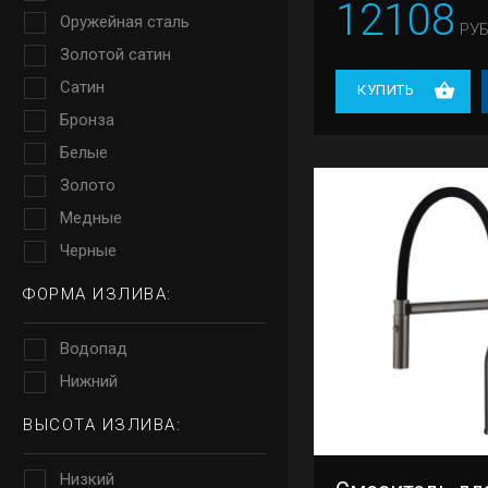
12108
Оружейная сталь
РУБ
Золотой сатин
Сатин
КУПИТЬ
Бронза
Белые
Золото
Медные
Черные
ФОРМА ИЗЛИВА:
Водопад
Нижний
ВЫСОТА ИЗЛИВА:
Низкий