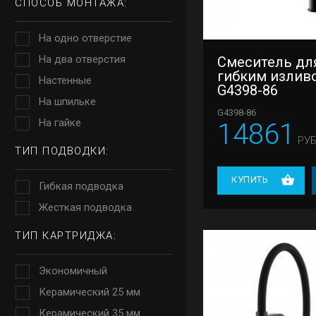
СПОСОБ МОНТАЖА:
На одно отверстие
На два отверстия
Смеситель для
гибким излив
Настенные
G4398-86
На шпильке
G4398-86
На гайке
14861
РУБ
ТИП ПОДВОДКИ:
КУПИТЬ
Гибкая подводка
Жесткая подводка
ТИП КАРТРИДЖА:
Экономичный
Керамический 25 мм
Керамический 35 мм