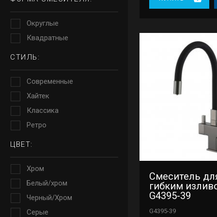
Округлые
Квадратные
СТИЛЬ:
Современные
Хайтек
Классика
Ретро
ЦВЕТ:
Хром
Смеситель для
Белый/хром
гибким излив
G4395-39
Черный/Хром
G4395-39
Серые