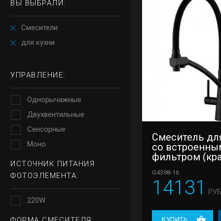
ВЫ ВЫБРАЛИ:
Смесители
для кухни
УПРАВЛЕНИЕ:
Однорычажные
Двухвентильные
Сенсорные
Смеситель дл
Моно
со встроенны
фильтром (кр
ИСТОЧНИК ПИТАНИЯ
под питьевую
G4398-16
Gappo G4398-1
ФОТОЭЛЕМЕНТА:
14131
РУБ
220W
ФОРМА СМЕСИТЕЛЯ:
КУПИТЬ