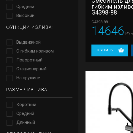
Смеситель для
гибким излив
Средний
G4398-88
Высокий
G4398-88
14646
ФУНКЦИИ ИЗЛИВА:
РУБ
Выдвижной
КУПИТЬ
С гибким изливом
Поворотный
Стационарный
На пружине
РАЗМЕР ИЗЛИВА:
Короткий
Средний
Длинный