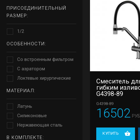
ПРИСОЕДИНИТЕЛЬНЫЙ
РАЗМЕР:
1/2
ОСОБЕННОСТИ:
Со встроенным фильтром
С аэратором
Локтевые хирургические
Смеситель для
гибким излив
МАТЕРИАЛ:
G4398-89
G4398-89
Латунь
16502
Силиконовые
РУБ
Нержавеющая сталь
КУПИТЬ
В КОМПЛЕКТЕ: