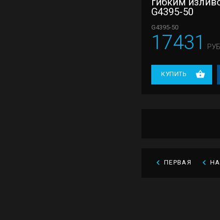
гибким излив
G4395-50
G4395-50
17431
РУБ
КУПИТЬ
ПЕРВАЯ
Н