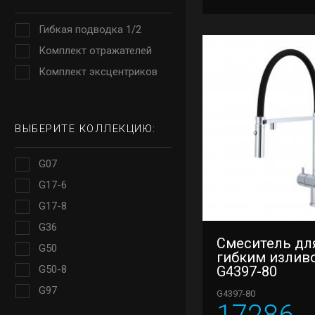
Гибкая подводка 1/2
Комплект отражателей
Комплект эксцентриков
ВЫБЕРИТЕ КОЛЛЕКЦИЮ:
G07
G17-6
G17-8
G36
Смеситель для
G50
гибким излив
G50-8
G4397-80
G97
G4397-80