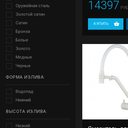
14397
Оружейная сталь
РУБ
Золотой сатин
Сатин
КУПИТЬ
Бронза
Белые
Золото
Медные
Черные
ФОРМА ИЗЛИВА:
Водопад
Нижний
ВЫСОТА ИЗЛИВА:
Низкий