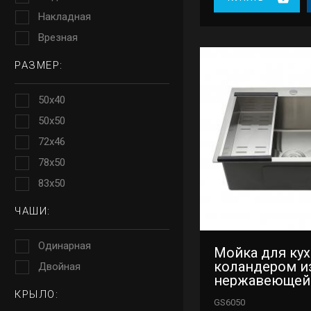
Накладная
Врезная
РАЗМЕР:
50x40
50x50
72x46
78x50
83x50
ЧАШИ:
Одинарная
Мойка для кух
коландером и
Двойная
нержавеющей
Gappo GS6050
КРЫЛО:
GS6050