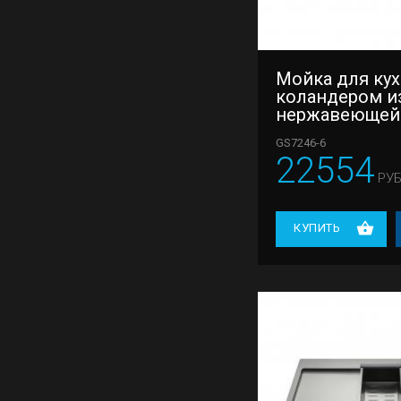
Мойка для кух
коландером и
нержавеющей
Gappo GS7246-
GS7246-6
22554
РУБ
КУПИТЬ