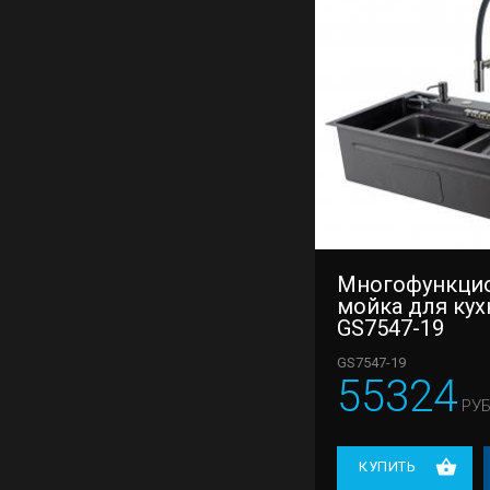
Многофункци
мойка для кух
GS7547-19
GS7547-19
55324
РУБ
КУПИТЬ