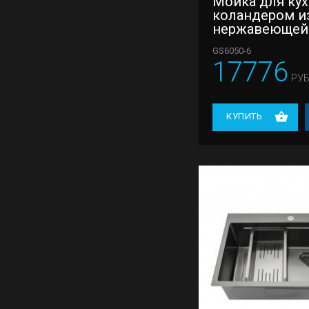
Мойка для кух
коландером и
нержавеющей
Gappo GS6050-
GS6050-6
17776
РУБ
КУПИТЬ