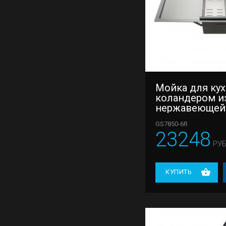
Мойка для кух
коландером и
нержавеющей
Gappo GS7850
GS7850-6R
23248
РУБ
КУПИТЬ