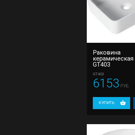
Раковина
керамическая
GT403
GT403
6153
РУБ.
КУПИТЬ