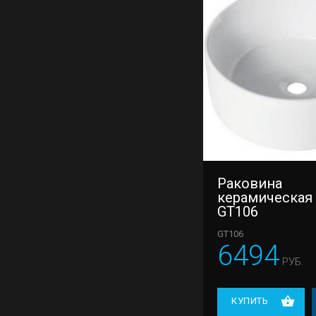
Раковина
керамическая
GT106
GT106
6494
РУБ.
КУПИТЬ