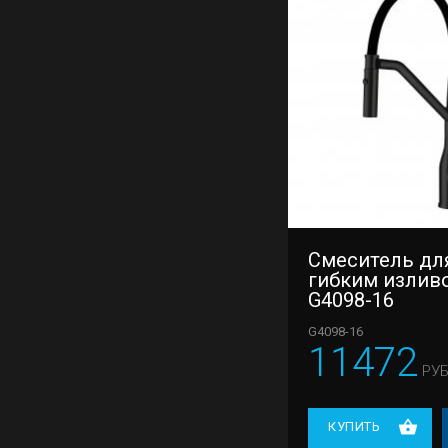
Смеситель для
гибким излив
G4098-16
G4098-16
11472
РУБ
КУПИТЬ