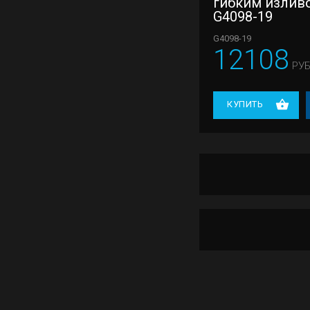
гибким излив
G4098-19
G4098-19
12108
РУБ
КУПИТЬ