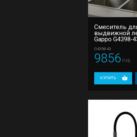
Смеситель для
выдвижной л
Gappo G4398-4
G4398-43
9856
РУБ.
КУПИТЬ