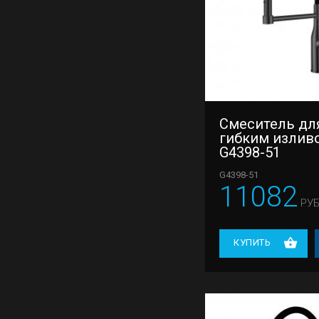
Смеситель для
гибким излив
G4398-51
G4398-51
11082
РУБ
КУПИТЬ