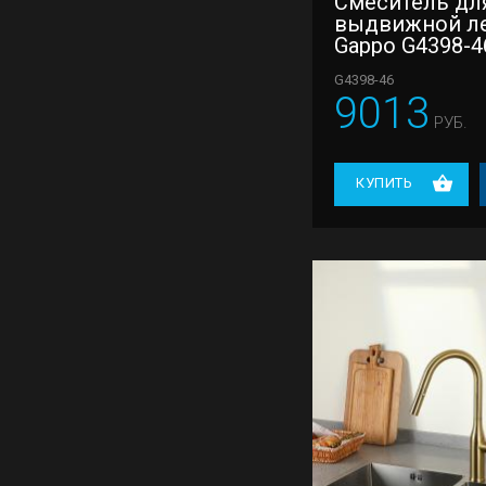
Смеситель для
выдвижной л
Gappo G4398-4
G4398-46
9013
РУБ.
КУПИТЬ