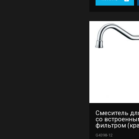
Смеситель дл
со встроенны
фильтром (кр
под питьевую
G4398-12
Gappo G4398-1