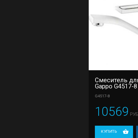
Смеситель дл
Gappo G4517-8
G4517-8
10569
РУБ
КУПИТЬ