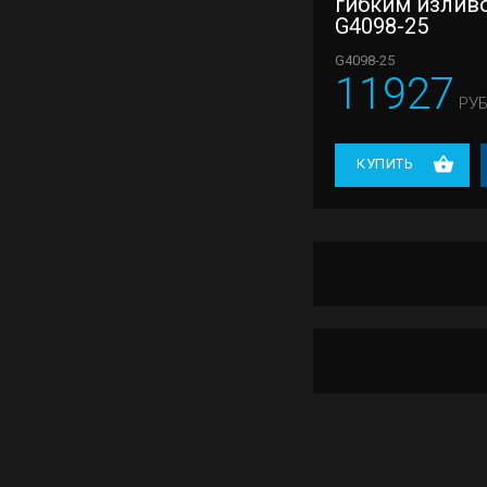
гибким излив
G4098-25
G4098-25
11927
РУБ
КУПИТЬ