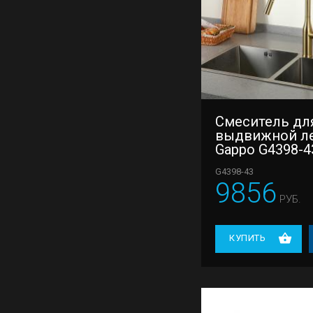
Смеситель для
выдвижной л
Gappo G4398-4
G4398-43
9856
РУБ.
КУПИТЬ