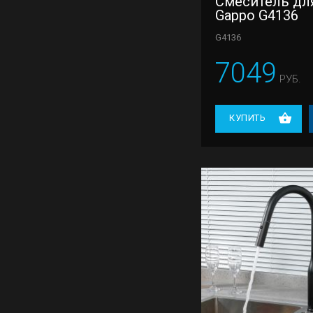
Смеситель дл
Gappo G4136
G4136
7049
РУБ.
КУПИТЬ