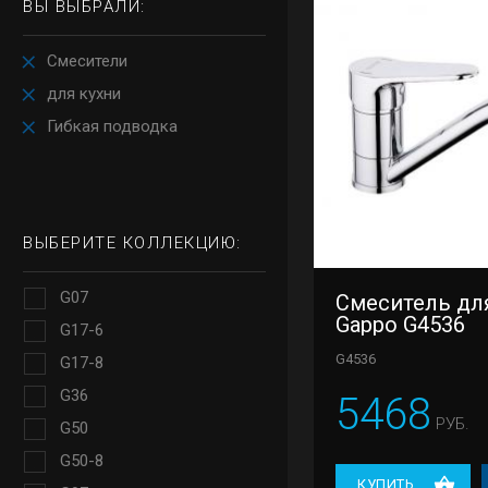
ВЫ ВЫБРАЛИ:
Смесители
для кухни
Гибкая подводка
ВЫБЕРИТЕ КОЛЛЕКЦИЮ:
G07
Смеситель дл
Gappo G4536
G17-6
G4536
G17-8
G36
5468
РУБ.
G50
G50-8
КУПИТЬ