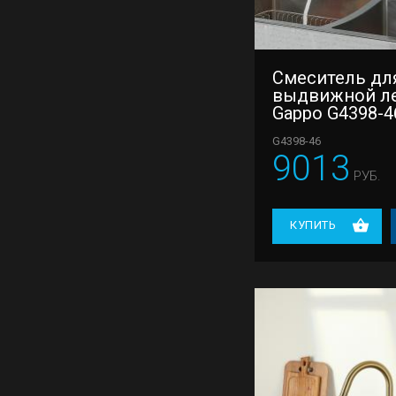
Смеситель для
выдвижной л
Gappo G4398-4
G4398-46
9013
РУБ.
КУПИТЬ