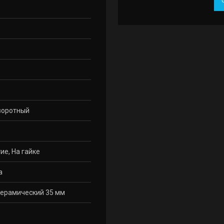
воротный
ие, На гайке
а
ерамический 35 мм