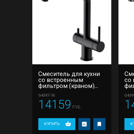
Смеситель для кухни
См
со встроенным
со
фильтром (краном)
фи
под питьевую воду
по
G4397-76
G439
Gappo G4397-76
Gap
14159
1
РУБ.
КУПИТЬ
К