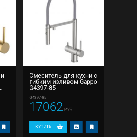
ни
Смеситель для кухни с
гибким изливом Gappo
G4397-85
G4397-85
17062
РУБ.
КУПИТЬ