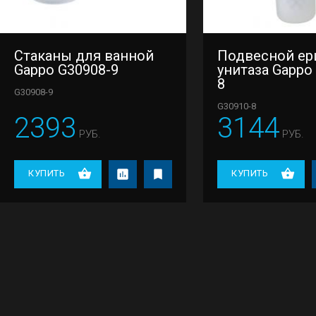
Стаканы для ванной
Подвесной ер
Gappo G30908-9
унитаза Gappo
8
G30908-9
G30910-8
2393
3144
РУБ.
РУБ.
КУПИТЬ
КУПИТЬ