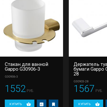
Стакан для ванной
Держатель ту
Gappo G30906-3
бумаги Gappo 
28
G30906-3
G30903-28
1552
1567
РУБ.
РУБ.
КУПИТЬ
КУПИТЬ