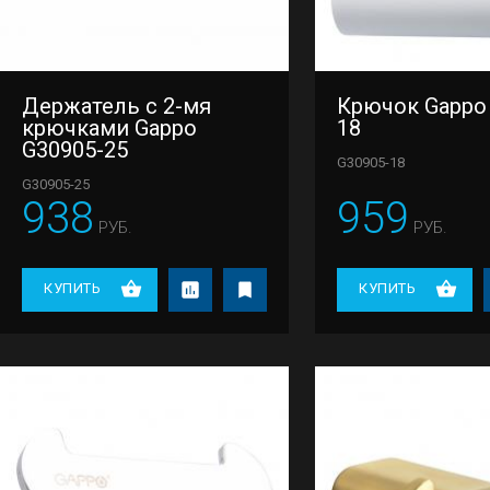
Держатель с 2-мя
Крючок Gappo
крючками Gappo
18
G30905-25
G30905-18
G30905-25
938
959
РУБ.
РУБ.
КУПИТЬ
КУПИТЬ