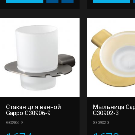
Стакан для ванной
Мыльница Ga
Gappo G30906-9
G30902-3
G30906-9
G30902-3