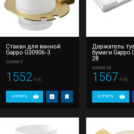
Стакан для ванной
Держатель ту
Gappo G30906-3
бумаги Gappo 
28
G30906-3
G30903-28
1552
1567
РУБ.
РУБ.
КУПИТЬ
КУПИТЬ