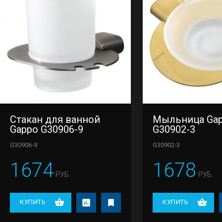
Стакан для ванной
Мыльница Ga
Gappo G30906-9
G30902-3
G30906-9
G30902-3
1674
1678
РУБ.
РУБ.
КУПИТЬ
КУПИТЬ