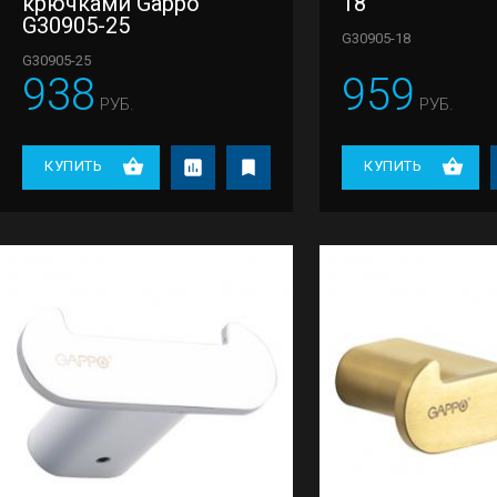
крючками Gappo
18
G30905-25
G30905-18
G30905-25
938
959
РУБ.
РУБ.
КУПИТЬ
КУПИТЬ