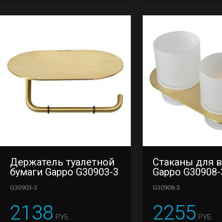
Держатель туалетной
Стаканы для 
бумаги Gappo G30903-3
Gappo G30908-
G30903-3
G30908-3
2138
2255
РУБ.
РУБ.