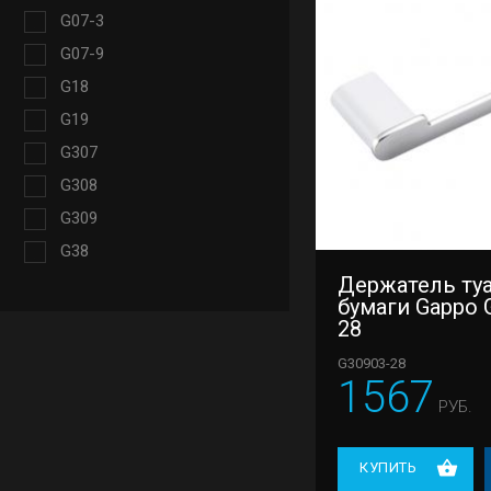
G07-3
G07-9
G18
G19
G307
G308
G309
G38
Держатель ту
бумаги Gappo 
28
G30903-28
1567
РУБ.
КУПИТЬ