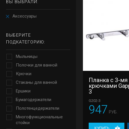
ВЫ ВЫБРАЛИ:
Аксессуары
ВЫБЕРИТЕ
ПОДКАТЕГОРИЮ:
Мыльницы
Полочки для ванной
Крючки
Планка с 3-мя
Стаканы для ванной
крючками Gap
3
Ершики
Бумагодержатели
G202-3
947
Полотенцедержатели
РУБ.
Многофункциональные
стойки
КУПИТЬ