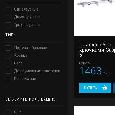
Одноярусные
Двухъярусные
Трехъярусные
ТИП:
Планка с 5-ю
Поручнеобразные
крючками Gap
5
Кольцо
Рога
G202-5
1463
Для бумажных полотенец
РУБ.
Решетчатые
КУПИТЬ
ВЫБЕРИТЕ КОЛЛЕКЦИЮ:
G07