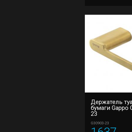
Держатель ту
бумаги Gappo 
23
G30903-23