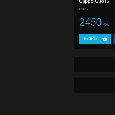
Gappo G3812
G3812
2450
РУБ.
КУПИТЬ