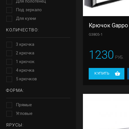
Для полотенец
Под зеркало
Для кухни
Крючок Gappo
КОЛИЧЕСТВО:
G3805-1
3 крючка
1230
2 крючка
РУБ.
1 крючок
4 крючка
КУПИТЬ
5 крючков
ФОРМА:
Прямые
Угловые
ЯРУСЫ: