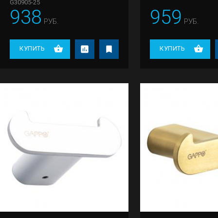
G30905-25
938
959
РУБ.
РУБ.
КУПИТЬ
КУПИТЬ