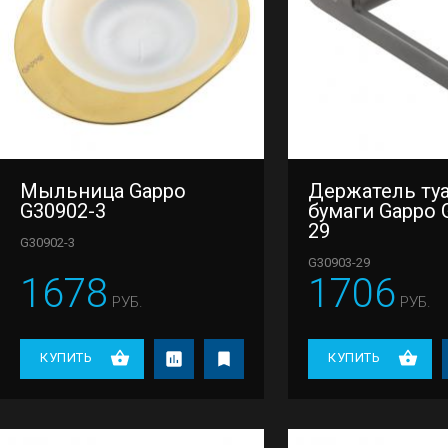
Мыльница Gappo
Держатель ту
G30902-3
бумаги Gappo 
29
G30902-3
G30903-29
1678
1706
РУБ.
РУБ.
КУПИТЬ
КУПИТЬ