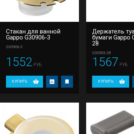
Стакан для ванной
Держатель ту
Gappo G30906-3
бумаги Gappo 
28
G30906-3
G30903-28
1552
1567
РУБ.
РУБ.
КУПИТЬ
КУПИТЬ