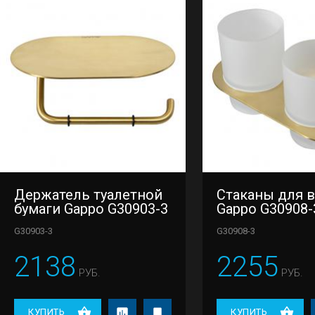
Держатель туалетной
Стаканы для 
бумаги Gappo G30903-3
Gappo G30908-
G30903-3
G30908-3
2138
2255
РУБ.
РУБ.
КУПИТЬ
КУПИТЬ