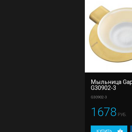
Мыльница Ga
G30902-3
G30902-3
1678
РУБ.
КУПИТЬ