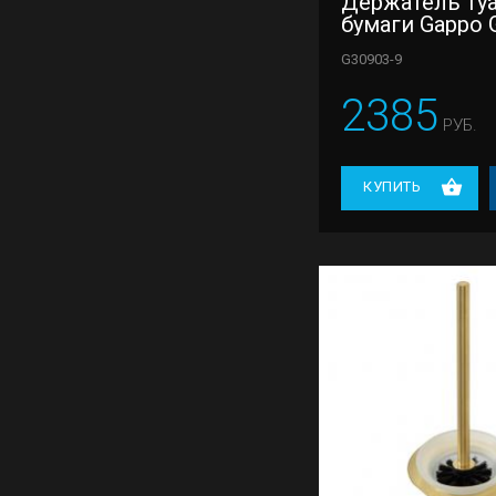
Держатель ту
бумаги Gappo 
G30903-9
2385
РУБ.
КУПИТЬ