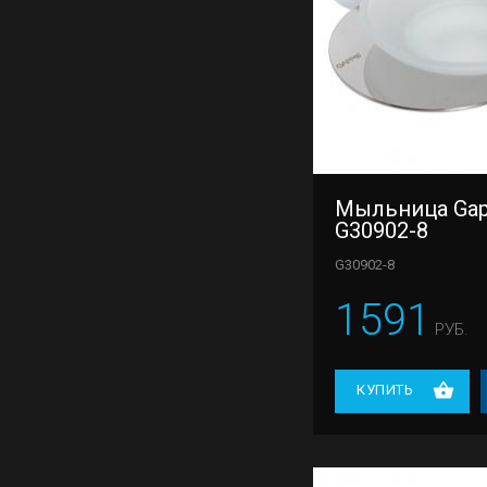
Мыльница Ga
G30902-8
G30902-8
1591
РУБ.
КУПИТЬ