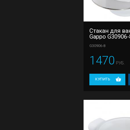
Стакан для ва
Gappo G30906-
G30906-8
1470
РУБ.
КУПИТЬ