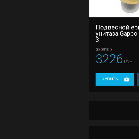
Подвесной ер
унитаза Gappo
3
G30910-3
3226
РУБ.
КУПИТЬ