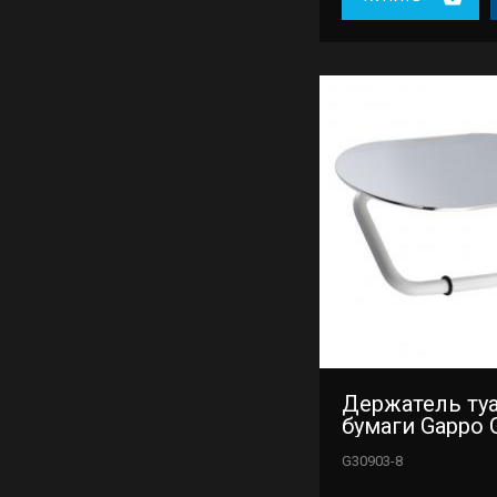
Держатель ту
бумаги Gappo 
G30903-8