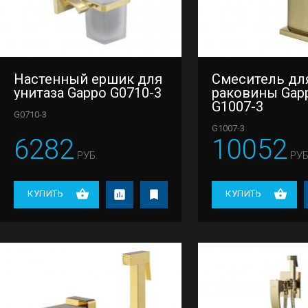
Настенный ершик для
Смеситель дл
унитаза Gappo G0710-3
раковины Gap
G1007-3
G0710-3
G1007-3
6282
10052
РУБ.
РУБ
КУПИТЬ
КУПИТЬ