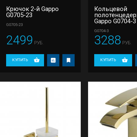
Крючок 2-й Gappo
Кольцевой
G0705-23
полотенцедер
Gappo G0704-3
G0705-23
G0704-3
2499
3288
РУБ.
РУБ.
КУПИТЬ
КУПИТЬ