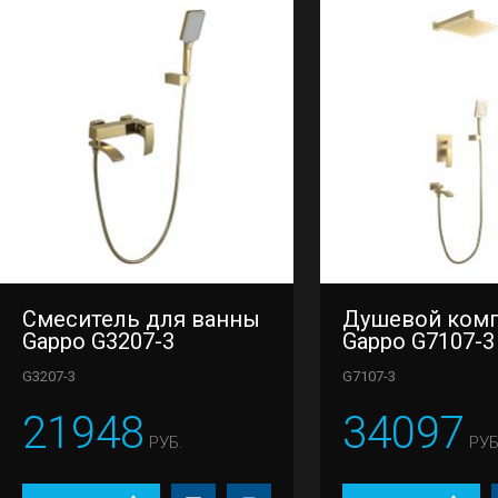
Смеситель для ванны
Душевой ком
Gappo G3207-3
Gappo G7107-3
G3207-3
G7107-3
21948
34097
РУБ.
РУБ