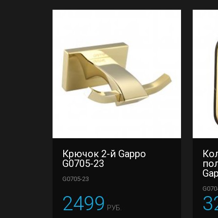
Крючок 2-й Gappo
Ко
G0705-23
по
Gap
G0705-23
G070
2499
3
РУБ.