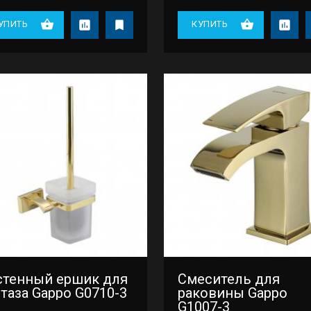
УПИТЬ
КУПИТЬ
стенный ершик для
Смеситель для
таза Gappo G0710-3
раковины Gappo
G1007-3