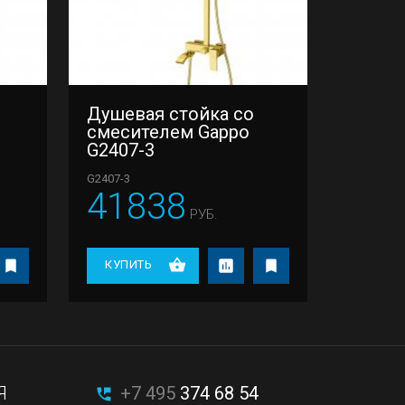
Душевая стойка со
смесителем Gappo
G2407-3
G2407-3
41838
РУБ.
КУПИТЬ
Я
+7 495
374 68 54