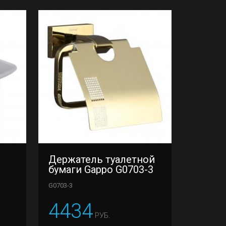
Держатель туалетной
бумаги Gappo G0703-3
G0703-3
4434
РУБ.