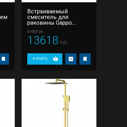
Встраиваемый
шем
смеситель для
раковины Gappo
G1007-23
G1007-23
13618
РУБ.
КУПИТЬ