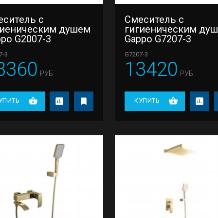
еситель с
Смеситель с
гиеническим душем
гигиеническим ду
po G2007-3
Gappo G7207-3
7-3
G7207-3
3360
13420
РУБ.
РУБ.
УПИТЬ
КУПИТЬ