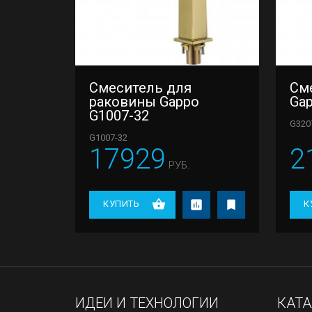
Смеситель для
См
раковины Gappo
Gap
G1007-32
G320
G1007-32
17929
2
РУБ.
КУПИТЬ
К
ИДЕИ И ТЕХНОЛОГИИ
КАТ