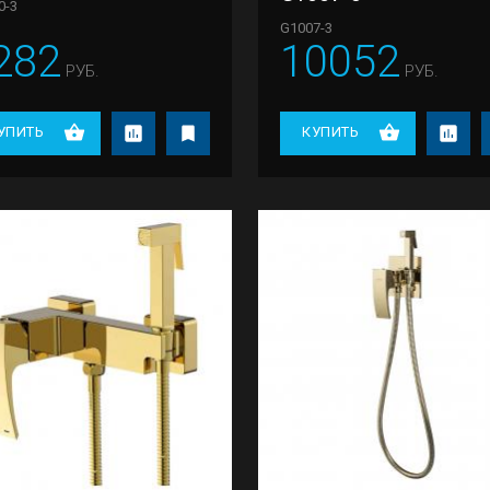
0-3
G1007-3
282
10052
РУБ.
РУБ.
УПИТЬ
КУПИТЬ