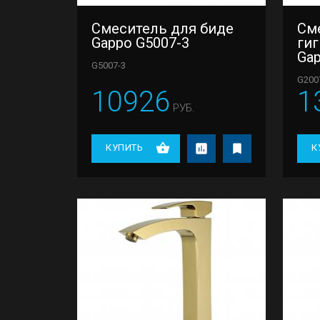
Смеситель для биде
См
Gappo G5007-3
ги
Gap
G5007-3
G200
10926
1
РУБ.
КУПИТЬ
К