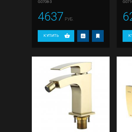
G0708-3
G071
4637
6
РУБ.
КУПИТЬ
К