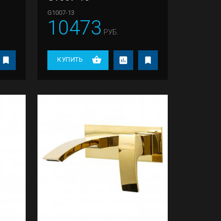
G1007-13
10473
РУБ.
КУПИТЬ