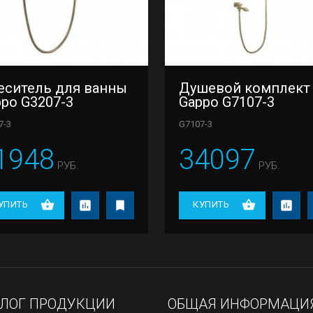
еситель для ванны
Душевой комплект
po G3207-3
Gappo G7107-3
7-3
G7107-3
1948
34097
РУБ.
РУБ.
УПИТЬ
КУПИТЬ
АЛОГ ПРОДУКЦИИ
ОБЩАЯ ИНФОРМАЦИ