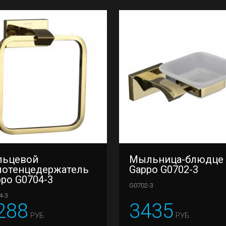
льцевой
Мыльница-блюдце
лотенцедержатель
Gappo G0702-3
po G0704-3
G0702-3
4-3
288
3435
РУБ.
РУБ.