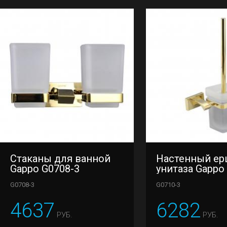
Стаканы для ванной
Настенный ер
Gappo G0708-3
унитаза Gappo
G0708-3
G0710-3
4637
6282
РУБ.
РУБ.