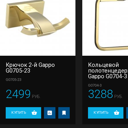
Крючок 2-й Gappo
Кольцевой
G0705-23
полотенцедер
Gappo G0704-3
G0705-23
G0704-3
2499
3288
РУБ.
РУБ.
КУПИТЬ
КУПИТЬ