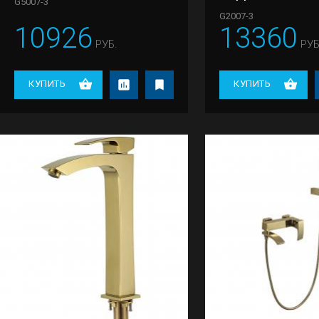
G5007-3
G2007-3
10926
13360
РУБ.
РУБ
КУПИТЬ
КУПИТЬ