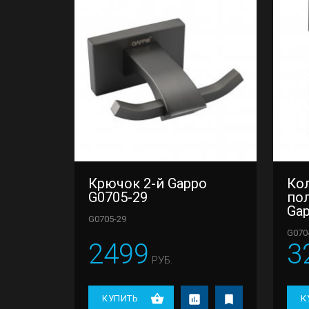
Крючок 2-й Gappo
Ко
G0705-29
по
Gap
G0705-29
G070
2499
3
РУБ.
КУПИТЬ
К