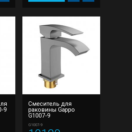
для
Смеситель для
0-9
раковины Gappo
G1007-9
G1007-9