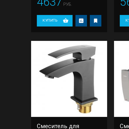
4637
5
РУБ.
КУПИТЬ
К
Смеситель для
См