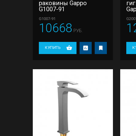
раковины Gappo
ги
G1007-91
Gap
G1007-91
G200
10668
1
РУБ.
КУПИТЬ
К