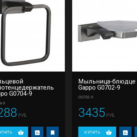
льцевой
Мыльница-блюдце
лотенцедержатель
Gappo G0702-9
po G0704-9
G0702-9
4-9
288
3435
РУБ.
РУБ.
УПИТЬ
КУПИТЬ