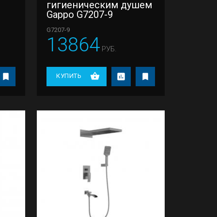
гигиеническим душем
Gappo G7207-9
G7207-9
13864
РУБ.
КУПИТЬ