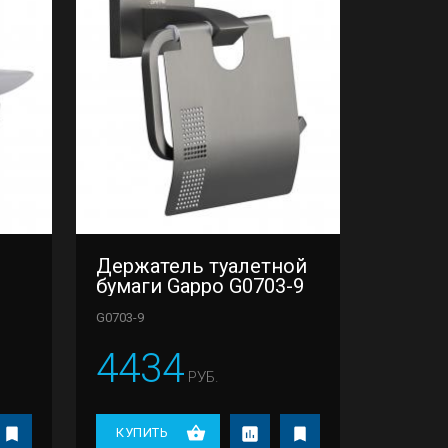
Держатель туалетной
бумаги Gappo G0703-9
G0703-9
4434
РУБ.
КУПИТЬ