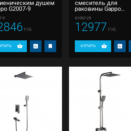
гиеническим душем
смеситель для
po G2007-9
раковины Gappo
G1007-29
7-9
G1007-29
2846
12977
РУБ.
РУБ.
УПИТЬ
КУПИТЬ