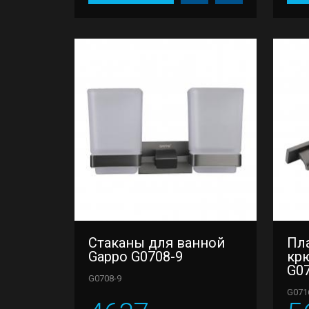
Стаканы для ванной
Пла
Gappo G0708-9
кр
G0
G0708-9
G071