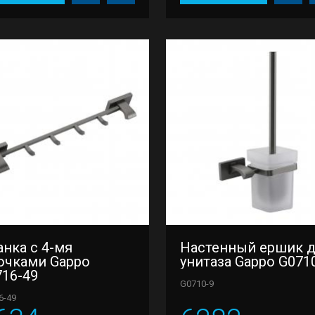
нка с 4-мя
Настенный ершик 
ючками Gappo
унитаза Gappo G071
716-49
G0710-9
6-49