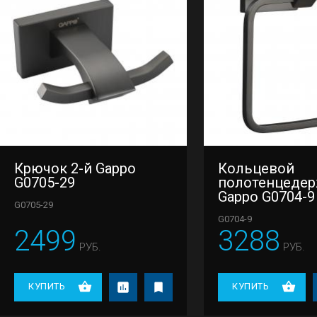
Крючок 2-й Gappo
Кольцевой
G0705-29
полотенцедер
Gappo G0704-9
G0705-29
G0704-9
2499
3288
РУБ.
РУБ.
КУПИТЬ
КУПИТЬ