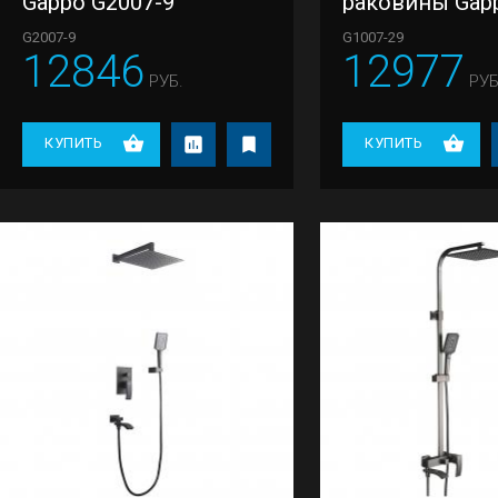
Gappo G2007-9
раковины Gap
G1007-29
G2007-9
G1007-29
12846
12977
РУБ.
РУБ
КУПИТЬ
КУПИТЬ