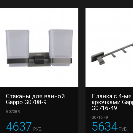
Стаканы для ванной
Планка с 4-мя
Gappo G0708-9
крючками Gap
G0716-49
G0708-9
G0716-49
4637
5634
РУБ.
РУБ.