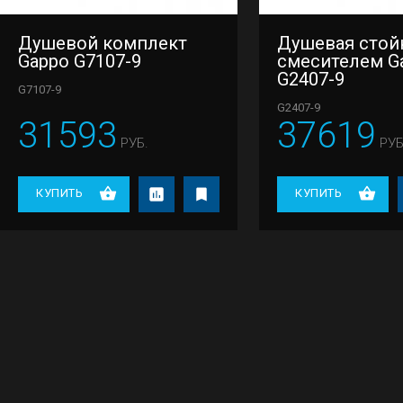
Душевой комплект
Душевая стой
Gappo G7107-9
смесителем G
G2407-9
G7107-9
G2407-9
31593
37619
РУБ.
РУБ
КУПИТЬ
КУПИТЬ