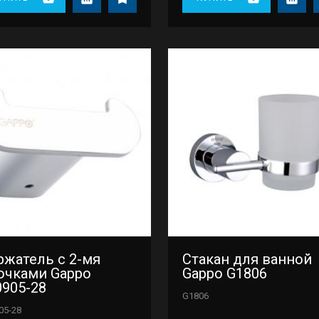
ржатель с 2-мя
Стакан для ванной
ючками Gappo
Gappo G1806
0905-28
G1806
05-28