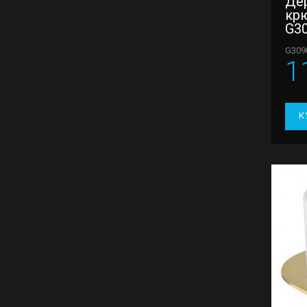
Де
кр
G3
G309
1
К