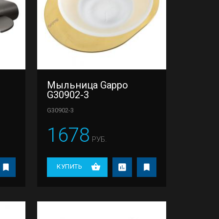
Мыльница Gappo
G30902-3
G30902-3
1678
РУБ.
КУПИТЬ