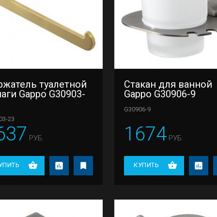
ржатель туалетной
Стакан для ванной
аги Gappo G30903-
Gappo G30906-9
G30906-9
03-23
637
1674
РУБ.
РУБ.
УПИТЬ
КУПИТЬ