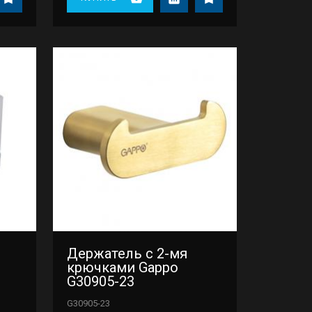
Держатель с 2-мя
крючками Gappo
G30905-23
G30905-23