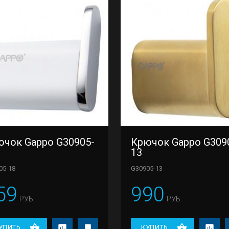
ючок Gappo G30905-
Крючок Gappo G309
13
05-18
G30905-13
59
990
РУБ.
РУБ.
УПИТЬ
КУПИТЬ