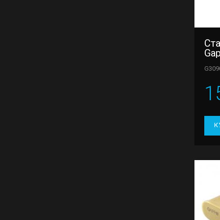
Ст
Gap
G309
1
К