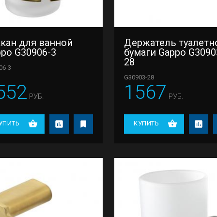
акан для ванной
Держатель туалетн
po G30906-3
бумаги Gappo G3090
28
06-3
G30903-28
552
1567
РУБ.
РУБ.
УПИТЬ
КУПИТЬ