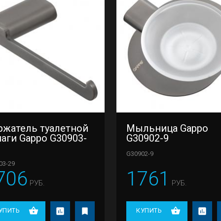
ржатель туалетной
Мыльница Gappo
аги Gappo G30903-
G30902-9
G30902-9
03-29
706
1761
РУБ.
РУБ.
УПИТЬ
КУПИТЬ