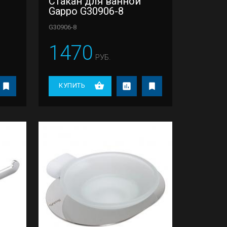
Стакан для ванной
Gappo G30906-8
G30906-8
1470
РУБ.
КУПИТЬ