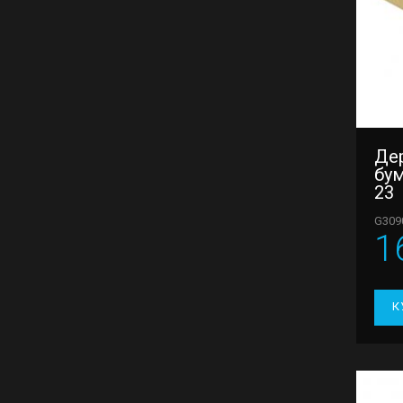
Де
бум
23
G309
1
К