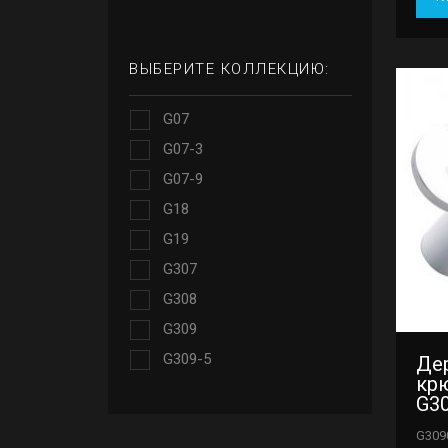
ВЫБЕРИТЕ КОЛЛЕКЦИЮ:
G07
G07-3
G07-9
G18
G19
G307
G308
G309
G309-5
Де
кр
G3
G309