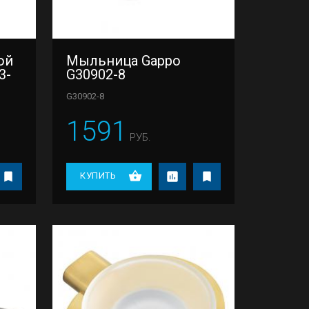
ой
Мыльница Gappo
3-
G30902-8
G30902-8
1591
РУБ.
КУПИТЬ