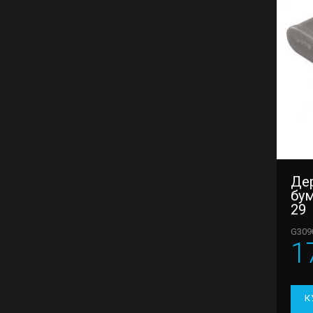
Де
бум
29
G309
1
К