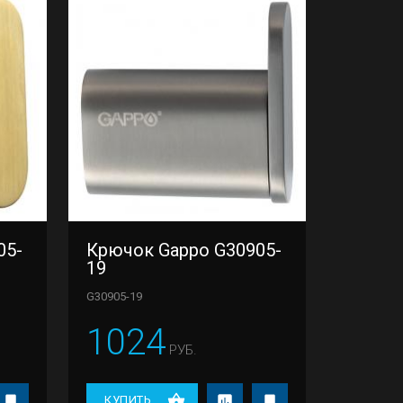
05-
Крючок Gappo G30905-
19
G30905-19
1024
РУБ.
КУПИТЬ