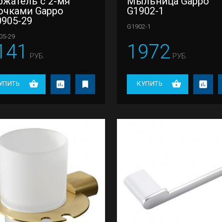
ржатель с 2-мя
Мыльница Gappo
ючками Gappo
G1902-1
0905-29
G1902-1
05-29
141
1972
РУБ.
РУБ.
УПИТЬ
КУПИТЬ