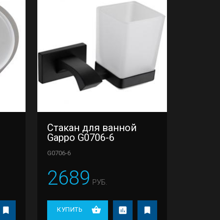
Стакан для ванной
Gappo G0706-6
G0706-6
2689
РУБ.
КУПИТЬ