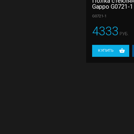
Полка стекля
Gappo G0721-1
G0721-1
4333
РУБ.
КУПИТЬ