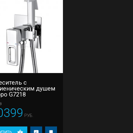
еситель с
гиеническим душем
ppo G7218
8
0399
РУБ.
УПИТЬ