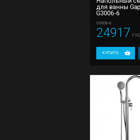
Напольный с
для ванны Ga
G3006-6
G3006-6
24917
РУБ
КУПИТЬ