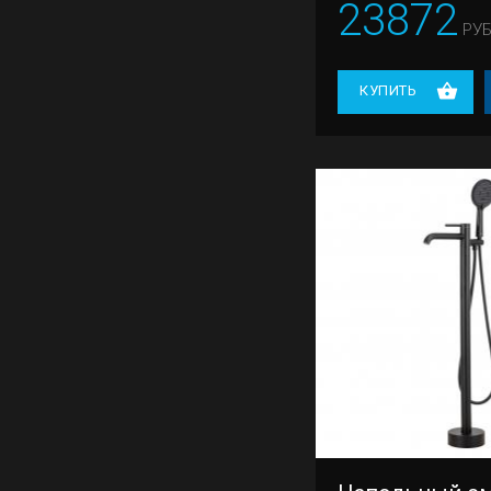
23872
РУБ
КУПИТЬ