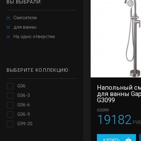
ВЫ ВЫБРАЛИ:
Смесители
для ванны
На одно отверстие
ВЫБЕРИТЕ КОЛЛЕКЦИЮ:
G06
Напольный с
для ванны Ga
G06-3
G3099
G06-6
G3099
G06-9
19182
РУБ
G99-20
КУПИТЬ