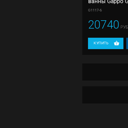
ванны Gappo G
G1117-6
20740
РУБ
КУПИТЬ