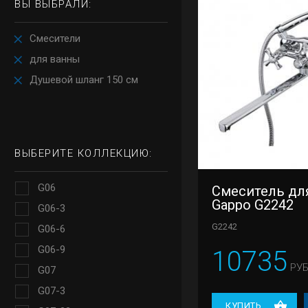
ВЫ ВЫБРАЛИ:
Смесители
для ванны
Душевой шланг 150 см
ВЫБЕРИТЕ КОЛЛЕКЦИЮ:
G06
Смеситель дл
Gappo G2242
G06-3
G2242
G06-6
G06-9
10735
РУБ
G07
G07-3
КУПИТЬ