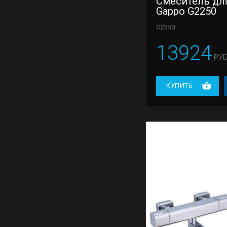
Смеситель дл
Gappo G2250
G2250
13924
РУБ
КУПИТЬ