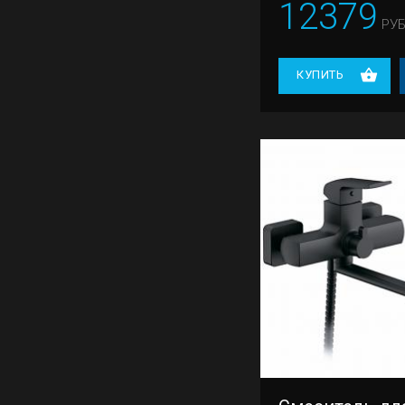
12379
G99-20
РУБ
G99-30
Pollmn
КУПИТЬ