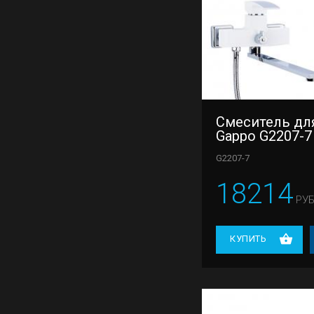
Смеситель дл
Gappo G2207-7
G2207-7
18214
РУБ
КУПИТЬ