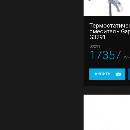
Термостатиче
смеситель Ga
G3291
G3291
17357
РУБ
КУПИТЬ