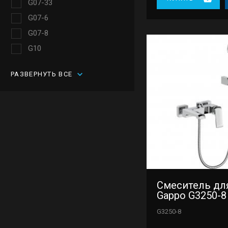
G07-33
G07-6
G07-8
G10
G10-3
РАЗВЕРНУТЬ ВСЕ
G10-6
G10-9
G17-3
G17-6
G17-9
G18
G36
Смеситель дл
G48
Gappo G3250-8
G50
G3250-8
G96