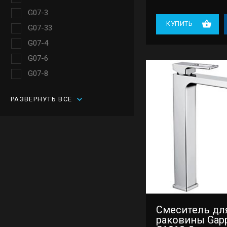
G07-3
КУПИТЬ
G07-33
G07-4
G07-6
G07-8
G07-9
РАЗВЕРНУТЬ ВСЕ
G09-63
G09-83
G10
G10-3
G10-6
G10-9
G17-3
Смеситель дл
G17-6
раковины Gap
G17-8