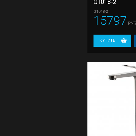
G1018-2
G17-9
G1018-2
15797
G18
РУБ
G27
G28
КУПИТЬ
G28-3
G28-6
G28-9
G48
G48-3
G48-9
G50
G50-8
G52
G83
G99-20