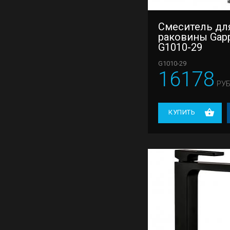
G99-30
Смеситель дл
G99-33
раковины Gap
G99-39
G1010-29
G1010-29
16178
РУБ
КУПИТЬ