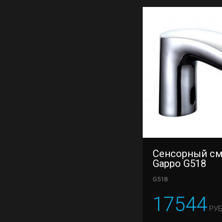
Сенсорный см
Gappo G518
G518
17544
РУБ