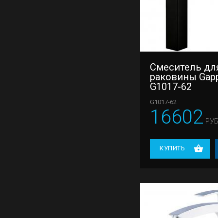
Смеситель дл
раковины Gap
G1017-62
G1017-62
16602
РУБ
КУПИТЬ