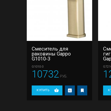
Смеситель для
См
раковины Gappo
ги
G1010-3
Gap
G1010-3
G721
10732
1
РУБ.
КУПИТЬ
К