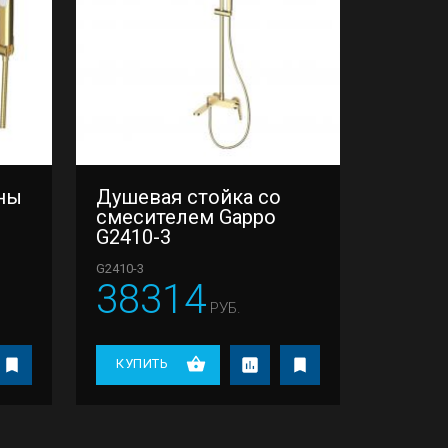
ны
Душевая стойка со
смесителем Gappo
G2410-3
G2410-3
38314
РУБ.
КУПИТЬ