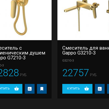
еситель с
Смеситель для ван
гиеническим душем
Gappo G3210-3
po G7210-3
G3210-3
0-3
2828
22757
РУБ.
РУБ.
УПИТЬ
КУПИТЬ