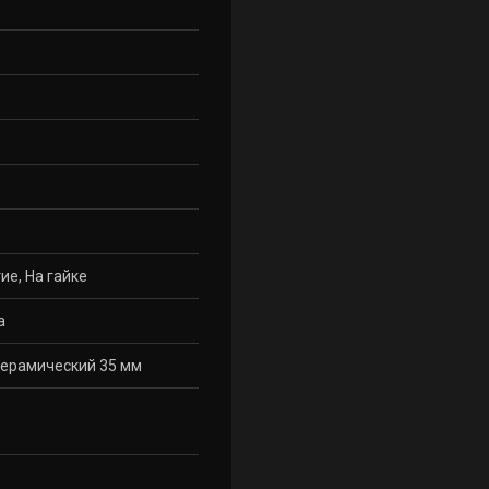
ие, На гайке
а
ерамический 35 мм