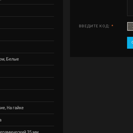
ВВЕДИТЕ КОД:
*
ом, Белые
ие, На гайке
а
ерамический 35 мм