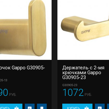
ючок Gappo G30905-
Держатель с 2-мя
крючками Gappo
G30905-23
05-13
G30905-23
90
1072
РУБ.
РУБ.
УПИТЬ
КУПИТЬ