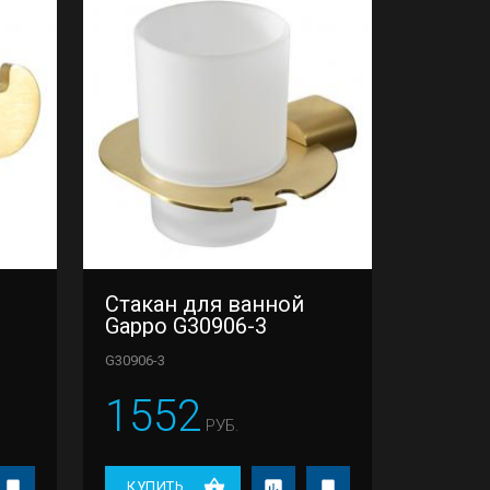
Стакан для ванной
Gappo G30906-3
G30906-3
1552
РУБ.
КУПИТЬ