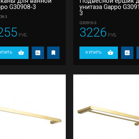
аканы для ванной
Подвесной ершик 
po G30908-3
унитаза Gappo G309
3
08-3
G30910-3
255
3226
РУБ.
РУБ.
УПИТЬ
КУПИТЬ