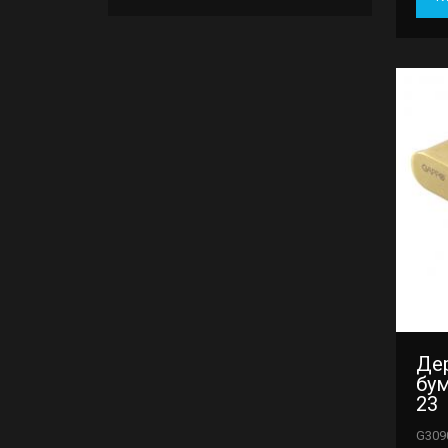
Де
бум
23
G309