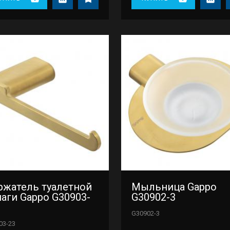
ржатель туалетной
Мыльница Gappo
аги Gappo G30903-
G30902-3
G30902-3
03-23