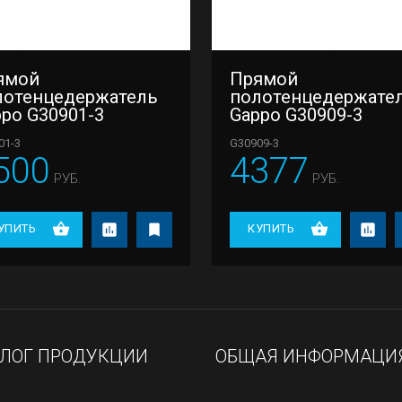
ямой
Прямой
лотенцедержатель
полотенцедержате
po G30901-3
Gappo G30909-3
01-3
G30909-3
500
4377
РУБ.
РУБ.
УПИТЬ
КУПИТЬ
АЛОГ ПРОДУКЦИИ
ОБЩАЯ ИНФОРМАЦИ