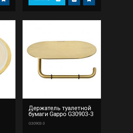
Держатель туалетной
бумаги Gappo G30903-3
G30903-3