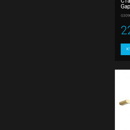
Ст
Gap
G309
2
К