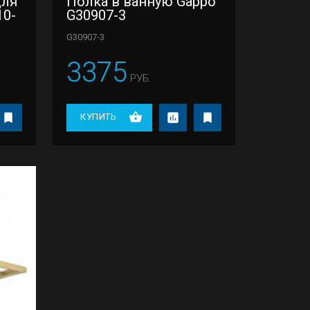
для
Полка в ванную Gappo
10-
G30907-3
G30907-3
3375
РУБ.
КУПИТЬ