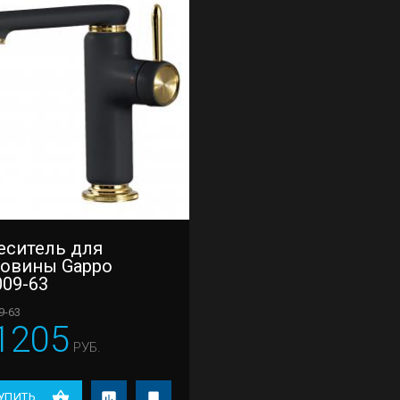
еситель для
ковины Gappo
009-63
9-63
1205
РУБ.
УПИТЬ