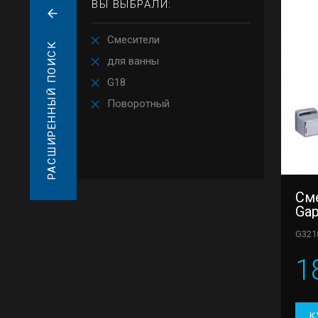
ВЫ ВЫБРАЛИ:
Смесители
РАСШИРЕННЫЙ ПОИСК
для ванны
G18
Поворотный
См
Ga
G321
1
К