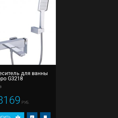
еситель для ванны
ppo G3218
8
8169
РУБ.
УПИТЬ