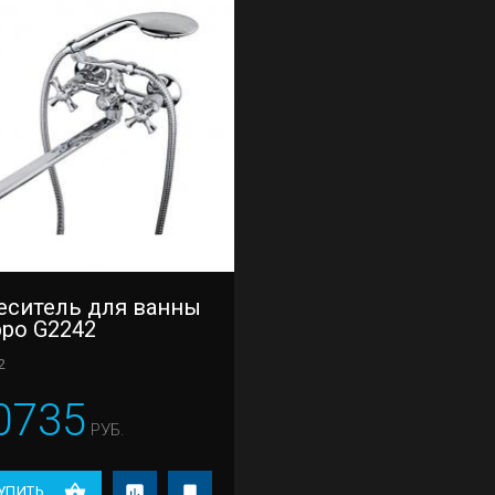
еситель для ванны
ppo G2242
2
0735
РУБ.
УПИТЬ