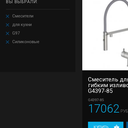
ВЫ ВЫБРАЛИ:
Смесители
для кухни
G97
Силиконовые
Смеситель для
гибким излив
G4397-85
G4397-85
17062
РУБ
КУПИТЬ