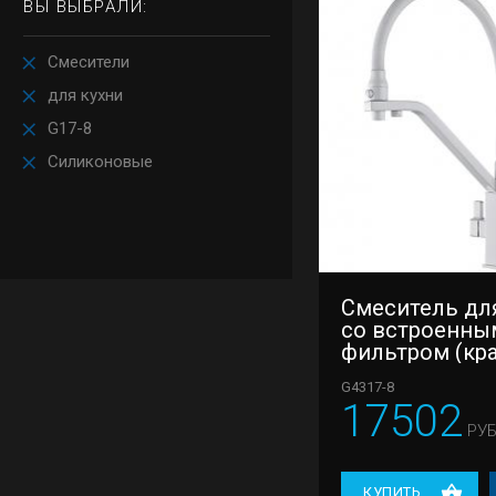
ВЫ ВЫБРАЛИ:
Смесители
для кухни
G17-8
Силиконовые
Смеситель дл
со встроенны
фильтром (кр
под питьевую
G4317-8
Gappo G4317-8
17502
РУБ
КУПИТЬ