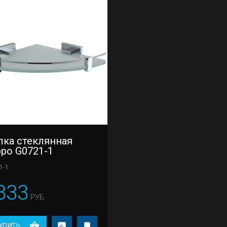
лка стеклянная
po G0721-1
1-1
333
РУБ.
УПИТЬ