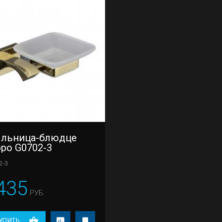
льница-блюдце
po G0702-3
2-3
435
РУБ.
УПИТЬ